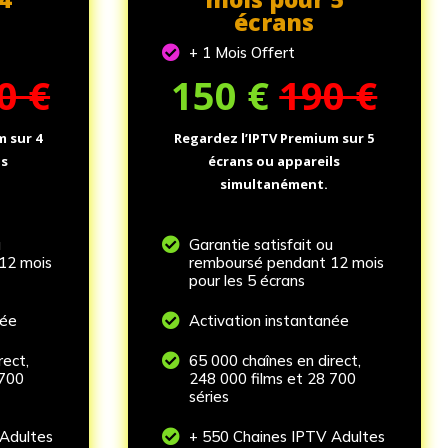
écrans

+ 1 Mois Offert
0 €
150
€
190 €
m sur 4
Regardez l’IPTV Premium sur 5
ls
écrans ou appareils
simultanément.
u

Garantie satisfait ou
12 mois
remboursé pendant 12 mois
pour les 5 écrans
née

Activation instantanée
rect,

65 000 chaînes en direct,
 700
248 000 films et 28 700
séries
Adultes

+ 550 Chaines IPTV Adultes