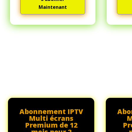
Maintenant
Abonnement IPTV
Abo
Multi écrans
M
Premium de 12
Pr
mois pour 2