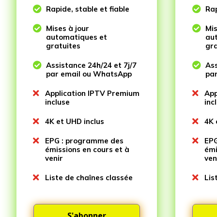

Rapide, stable et fiable

Rap

Mises à jour

Mis
automatiques et
au
gratuites
gra

Assistance 24h/24 et 7j/7

Ass
par email ou WhatsApp
pa

Application IPTV Premium

App
incluse
inc

4K et UHD inclus

4K 

EPG : programme des

EPG
émissions en cours et à
émi
venir
ven

Liste de chaînes classée

Lis
S'abonner