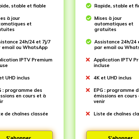
ide, stable et fiable

Rapide, stable et fi
es à jour

Mises à jour
tomatiques et
automatiques et
tuites
gratuites
istance 24h/24 et 7j/7

Assistance 24h/24 e
r email ou WhatsApp
par email ou What
lication IPTV Premium

Application IPTV 
luse
incluse
et UHD inclus

4K et UHD inclus
 : programme des

EPG : programme d
ssions en cours et à
émissions en cours 
ir
venir
te de chaînes classée

Liste de chaînes cl
S'abonner
S'abonner