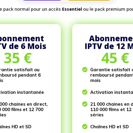
 le pack normal pour un accès
Essentiel
ou le pack premium po
bonnement
Abonneme
TV de 6 Mois
IPTV de 12 
35
€
45
€
antie satisfait ou

Garantie satisfait 
mboursé pendant 6
remboursé pendan
is
mois
ivation instantanée

Activation instant
000 chaines en direct,

21 000 chaines en d
 000 films et 12 700
110 000 films et 12
ies
séries
înes HD et SD

Chaînes HD et SD