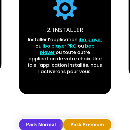

2. INSTALLER
Installer l’application
ibo player
ou
ibo player PRO
ou
bob
player
ou toute autre
application de votre choix. Une
fois l’application installée, nous
l’activerons pour vous.
Pack Normal
Pack Premium