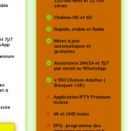
110 000 films et 12 700
able
séries

Chaînes HD et SD

Rapide, stable et fiable
t 7j/7

Mises à jour
sApp
automatiques et
gratuites
Premium

Assistance 24h/24 et 7j/7
par email ou WhatsApp

+ 550 Chaines Adultes (
es
Bouquet +18 )
et à

Application IPTV Premium
incluse
assée

4K et UHD inclus

EPG : programme des
émissions en cours et à