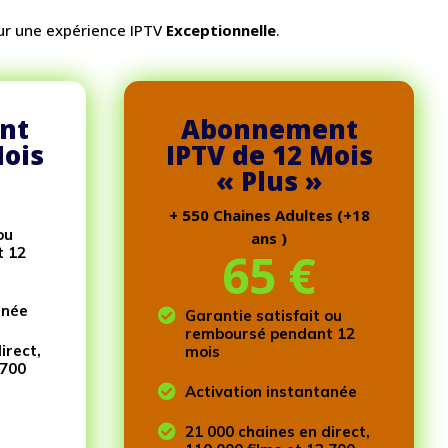
ur une expérience IPTV
Exceptionnelle
.
nt
Abonnement
Mois
IPTV de 12 Mois
« Plus »
+ 550 Chaines Adultes (+18
ou
ans )
t 12
65
€
anée

Garantie satisfait ou
remboursé pendant 12
irect,
mois
 700

Activation instantanée

21 000 chaines en direct,