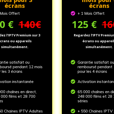
écrans
écrans
 Mois Offert

+ 1 Mois Offert
00
€
140€
125
€
16
ez l’IPTV Premium sur 3
Regardez l’IPTV Premiu
crans ou appareils
écrans ou apparei
simultanément.
simultanément.
ntie satisfait ou

Garantie satisfait o
boursé pendant 12 mois
remboursé pendant 
 les 3 écrans
pour les 4 écrans
ivation instantanée

Activation instanta
00 chaînes en direct,

65 000 chaînes en di
 000 films et 28 700
248 000 films et 28
es
séries
50 Chaines IPTV Adultes

+ 550 Chaines IPTV 