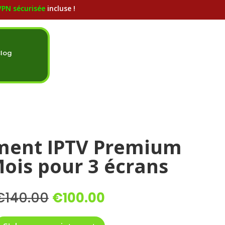
PN sécurisée
incluse !
Blog
ent IPTV Premium
Mois pour 3 écrans
Le
Le
€
140.00
€
100.00
prix
prix
initial
actuel