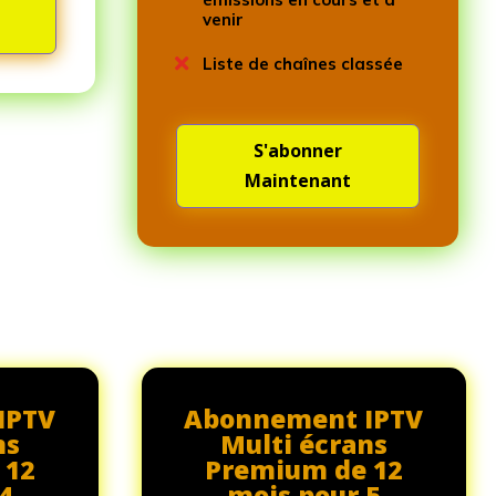
venir

Liste de chaînes classée
S'abonner
Maintenant
IPTV
Abonnement IPTV
ns
Multi écrans
 12
Premium de 12
4
mois pour 5