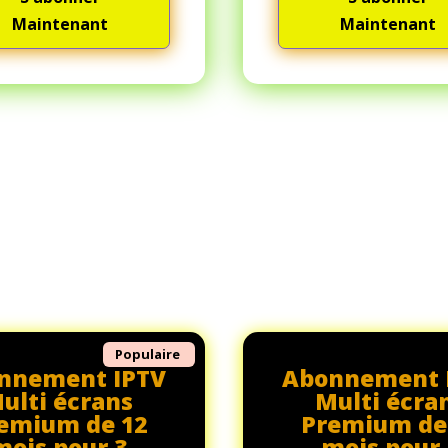
Maintenant
Maintenant
Populaire
nnement IPTV
Abonnement 
ulti écrans
Multi écra
emium de 12
Premium de
mois pour 3
mois pour 