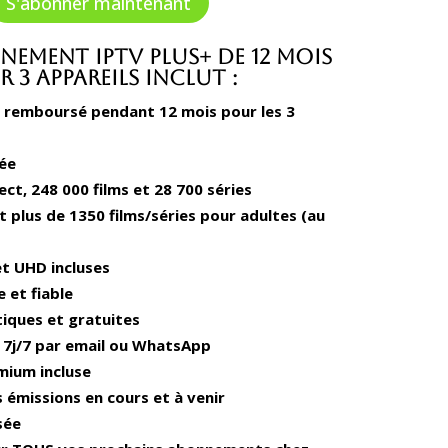
S'abonner maintenant
était :
est :
€140.00.
€100.00.
ement IPTV Plus+ de 12 mois
 3 Appareils inclut :
u remboursé pendant 12 mois pour les 3
née
ect, 248 000 films et 28 700 séries
t plus de 1350 films/séries pour adultes (au
et UHD incluses
e et fiable
iques et gratuites
 7j/7 par email ou WhatsApp
mium incluse
émissions en cours et à venir
sée