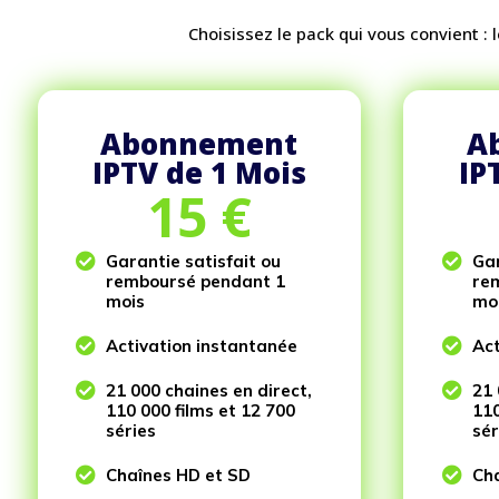
Choisissez le pack qui vous convient :
Abonnement
A
IPTV de 1 Mois
IP
15
€

Garantie satisfait ou

Gar
remboursé pendant 1
re
mois
mo

Activation instantanée

Act

21 000 chaines en direct,

21 
110 000 films et 12 700
110
séries
sér

Chaînes HD et SD

Cha