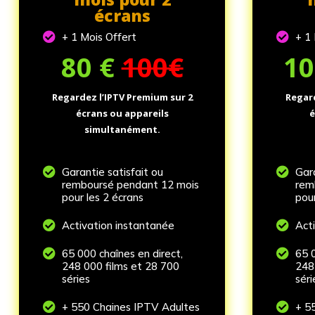
écrans

+ 1 Mois Offert

+ 1
80
€
100€
1
Regardez l’IPTV Premium sur 2
Regard
écrans ou appareils
é
simultanément.

Garantie satisfait ou

Gara
remboursé pendant 12 mois
rem
pour les 2 écrans
pour

Activation instantanée

Act

65 000 chaînes en direct,

65 0
248 000 films et 28 700
248
séries
séri

+ 550 Chaines IPTV Adultes

+ 5